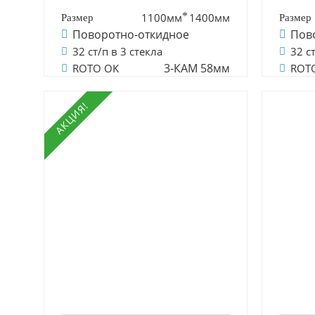
1100мм
1400мм
Поворотно-откидное
Пов
32 ст/п в 3 стекла
32 с
3-КАМ 58мм
ROTO OK
ROT
АКЦИЯ!