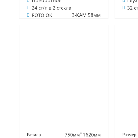
Поворотное
Глух
24 ст/п в 2 стекла
32 с
3-КАМ 58мм
ROTO OK
750мм
1620мм