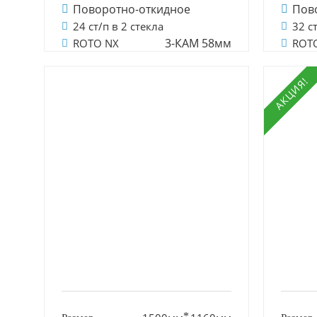
Поворотно-откидное
Пов
24 ст/п в 2 стекла
32 с
3-КАМ 58мм
ROTO NX
ROT
АКЦИЯ!