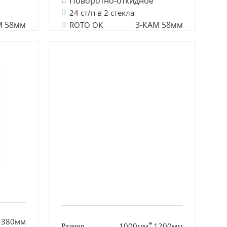
Поворотно-откидное
24 ст/п в 2 стекла
М 58мм
3-КАМ 58мм
ROTO OK
1380мм
1000мм
1200мм