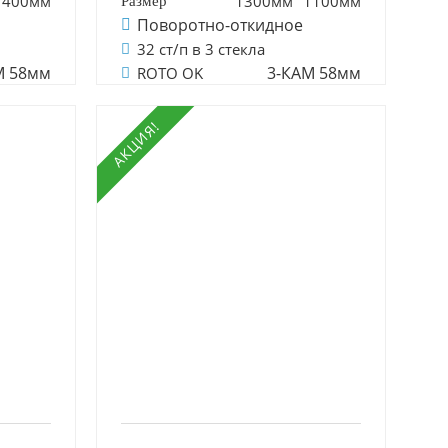
1400мм
1300мм
1100мм
Поворотно-откидное
32 ст/п в 3 стекла
М 58мм
3-КАМ 58мм
ROTO OK
АКЦИЯ!