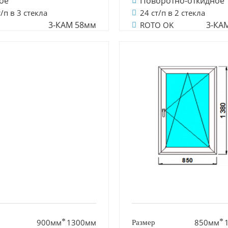
ое
Поворотно-откидное
т/п в 3 стекла
24 ст/п в 2 стекла
3-КАМ 58мм
3-КА
ROTO OK
900мм
1300мм
850мм